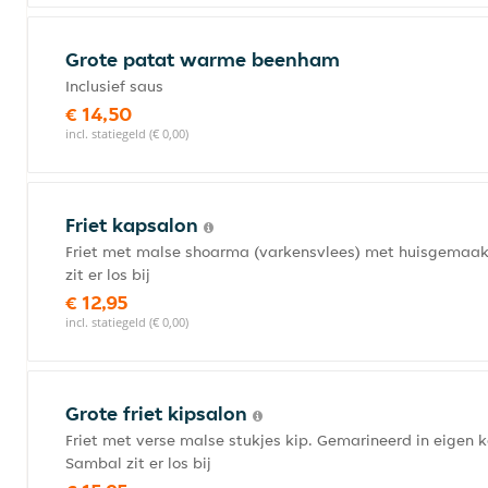
Grote patat warme beenham
Inclusief saus
€ 14,50
incl. statiegeld (€ 0,00)
Friet kapsalon
Friet met malse shoarma (varkensvlees) met huisgemaakt
zit er los bij
€ 12,95
incl. statiegeld (€ 0,00)
Grote friet kipsalon
Friet met verse malse stukjes kip. Gemarineerd in eigen 
Sambal zit er los bij