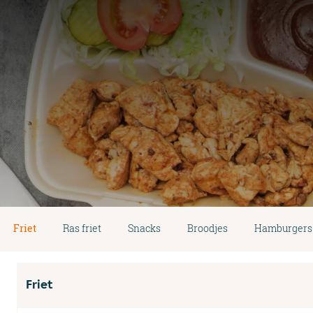
Friet
Ras friet
Snacks
Broodjes
Hamburgers
Friet