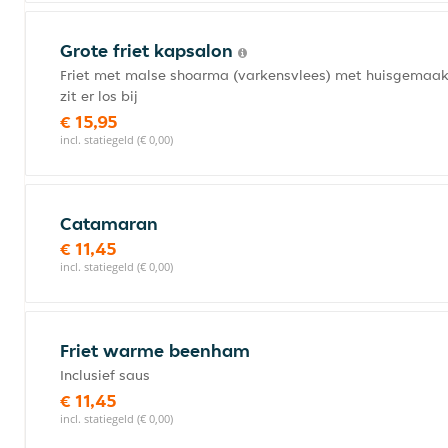
Grote friet kapsalon
Friet met malse shoarma (varkensvlees) met huisgemaakt
zit er los bij
€ 15,95
incl. statiegeld (€ 0,00)
Catamaran
€ 11,45
incl. statiegeld (€ 0,00)
Friet warme beenham
Inclusief saus
€ 11,45
incl. statiegeld (€ 0,00)