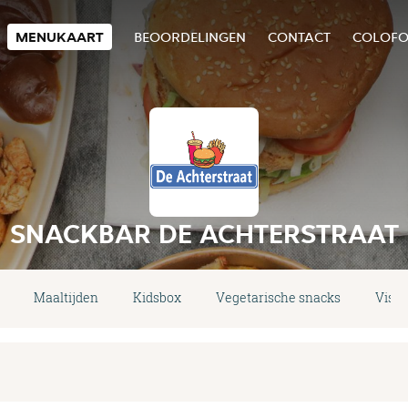
MENUKAART
BEOORDELINGEN
CONTACT
COLOF
SNACKBAR DE ACHTERSTRAAT
Maaltijden
Kidsbox
Vegetarische snacks
Vis