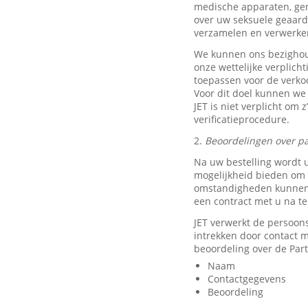
medische apparaten, ge
over uw seksuele geaard
verzamelen en verwerke
We kunnen ons bezighou
onze wettelijke verplich
toepassen voor de verkoo
Voor dit doel kunnen we
JET is niet verplicht om 
verificatieprocedure.
2.
Beoordelingen over pa
Na uw bestelling wordt 
mogelijkheid bieden om e
omstandigheden kunnen w
een contract met u na t
JET verwerkt de persoon
intrekken door contact
beoordeling over de Part
Naam
Contactgegevens
Beoordeling