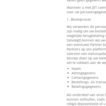
vallen geen gegevens waa
Wanneer u met JET comm
voor uw persoonsgegeve
1.
Bestelproces
Wij verwerken de persoo
zijn nodig om uw bestell
mogelijke terugbetaling
toevoegt) kunnen wij uw 
een eventuele Partner b
Partners op ons platfor
voorzien van statusupda
beroep doen op uw toest
om te voldoen aan de we
Naam
Adresgegevens
Contactgegevens
Bestellings- en trans
Betalingsgegevens
Als onderdeel van onze 
kunnen onthullen, zoals 
religie (bijvoorbeeld of