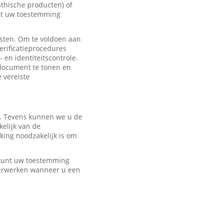
hische producten) of
met uw toestemming
sten. Om te voldoen aan
erificatieprocedures
 en identiteitscontrole.
edocument te tonen en
e vereiste
r. Tevens kunnen we u de
elijk van de
ing noodzakelijk is om
U kunt uw toestemming
verwerken wanneer u een