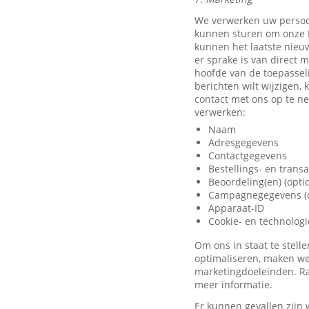
We verwerken uw persoo
kunnen sturen om onze D
kunnen het laatste nieu
er sprake is van direct 
hoofde van de toepassel
berichten wilt wijzigen,
contact met ons op te 
verwerken:
Naam
Adresgegevens
Contactgegevens
Bestellings- en trans
Beoordeling(en) (opti
Campagnegegevens (o
Apparaat-ID
Cookie- en technolog
Om ons in staat te stel
optimaliseren, maken we
marketingdoeleinden. Ra
meer informatie.
Er kunnen gevallen zijn