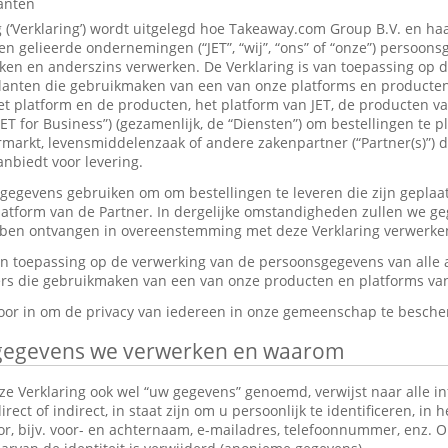
lanten
g (‘Verklaring’) wordt uitgelegd hoe Takeaway.com Group B.V. en ha
 gelieerde ondernemingen (“JET”, “wij”, “ons” of “onze”) persoon
en en anderszins verwerken. De Verklaring is van toepassing op 
anten die gebruikmaken van een van onze platforms en producten,
et platform en de producten, het platform van JET, de producten v
JET for Business”) (gezamenlijk, de “Diensten”) om bestellingen te p
markt, levensmiddelenzaak of andere zakenpartner (“Partner(s)”) d
nbiedt voor levering.
gevens gebruiken om om bestellingen te leveren die zijn geplaat
platform van de Partner. In dergelijke omstandigheden zullen we g
ebben ontvangen in overeenstemming met deze Verklaring verwerke
van toepassing op de verwerking van de persoonsgegevens van alle
s die gebruikmaken van een van onze producten en platforms van 
rvoor in om de privacy van iedereen in onze gemeenschap te besch
gegevens we verwerken en waarom
e Verklaring ook wel “uw gegevens” genoemd, verwijst naar alle in
ect of indirect, in staat zijn om u persoonlijk te identificeren, in 
tor, bijv. voor- en achternaam, e-mailadres, telefoonnummer, enz.