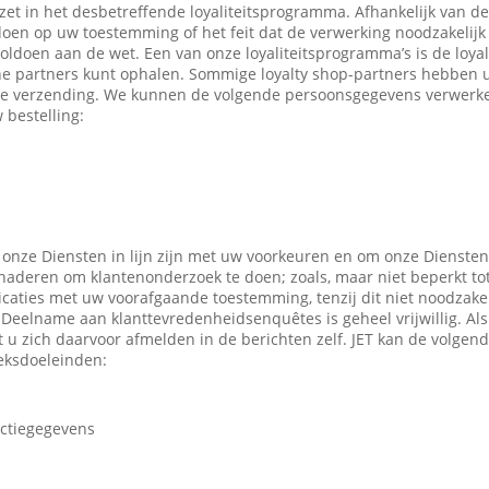
ezet in het desbetreffende loyaliteitsprogramma. Afhankelijk van 
en op uw toestemming of het feit dat de verwerking noodzakelijk 
oldoen aan de wet. Een van onze loyaliteitsprogramma’s is de loyal
ne partners kunt ophalen. Sommige loyalty shop-partners hebben
e verzending. We kunnen de volgende persoonsgegevens verwerken
 bestelling:
 onze Diensten in lijn zijn met uw voorkeuren en om onze Diensten
enaderen om klantenonderzoek te doen; zoals, maar niet beperkt to
caties met uw voorafgaande toestemming, tenzij dit niet noodzakeli
 Deelname aan klanttevredenheidsenquêtes is geheel vrijwillig. Al
t u zich daarvoor afmelden in de berichten zelf. JET kan de volge
eksdoeleinden:
actiegegevens