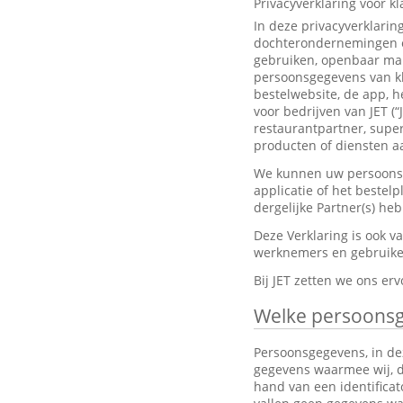
Privacyverklaring voor k
In deze privacyverklarin
dochterondernemingen en
gebruiken, openbaar mak
persoonsgegevens van kl
bestelwebsite, de app, h
voor bedrijven van JET (“
restaurantpartner, super
producten of diensten aa
We kunnen uw persoonsge
applicatie of het bestel
dergelijke Partner(s) h
Deze Verklaring is ook 
werknemers en gebruiker
Bij JET zetten we ons e
Welke persoons
Persoonsgegevens, in dez
gegevens waarmee wij, dir
hand van een identifica