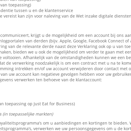
van toepassing)
dentie tussen u en de klantenservice
e vereist kan zijn voor naleving van de Wet inzake digitale dienste
 communiceert, krijgt u de mogelijkheid om een account bij ons aa
 inlogportalen van derden (bijv. Apple, Google, Facebook Connect of
ring van de relevante derde naast deze Verklaring ook op u van toe
maken, bieden we u ook de mogelijkheid om verder te gaan met een 
e voltooien. Afhankelijk van de omstandigheden kunnen we een b
dat de verwerking noodzakelijk is om een contract met u na te kom
emming intrekken en/of uw account verwijderen door contact met 
n van uw account kan negatieve gevolgen hebben voor uw gebruike
gevens verwerken ten behoeve van de klantaccount:
 toepassing op Just Eat for Business)
 (in toepasselijke markten)
 loyaliteitsprogramma’s om u aanbiedingen en kortingen te bieden
teitsprogramma’s, verwerken we uw persoonsgegevens om u de kor