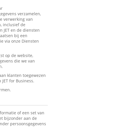
ar
sgegevens verzamelen,
de verwerking van
 inclusief de
an JET en de diensten
laatsen bij een
ie via onze Diensten
st op de website,
egevens die we van
n.
 aan klanten toegewezen
JET for Business.
ermen.
formatie of een set van
het bijzonder aan de
 Onder persoonsgegevens