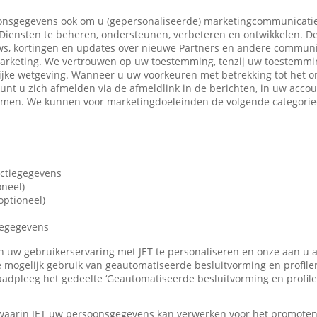
nsgegevens ook om u (gepersonaliseerde) marketingcommunicatie
iensten te beheren, ondersteunen, verbeteren en ontwikkelen. De
ws, kortingen en updates over nieuwe Partners en andere communi
marketing. We vertrouwen op uw toestemming, tenzij uw toestemming
ijke wetgeving. Wanneer u uw voorkeuren met betrekking tot het o
 kunt u zich afmelden via de afmeldlink in de berichten, in uw accou
nemen. We kunnen voor marketingdoeleinden de volgende categori
actiegegevens
oneel)
ptioneel)
iegegevens
len uw gebruikerservaring met JET te personaliseren en onze aan u
 mogelijk gebruik van geautomatiseerde besluitvorming en profile
adpleeg het gedeelte ‘Geautomatiseerde besluitvorming en profile
 waarin JET uw persoonsgegevens kan verwerken voor het promote