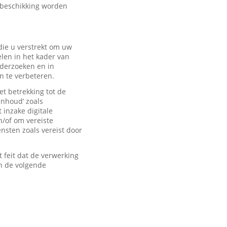
 beschikking worden
ie u verstrekt om uw
len in het kader van
derzoeken en in
n te verbeteren.
t betrekking tot de
inhoud’ zoals
 inzake digitale
n/of om vereiste
sten zoals vereist door
feit dat de verwerking
n de volgende