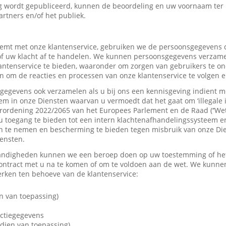
 wordt gepubliceerd, kunnen de beoordeling en uw voornaam ter
artners en/of het publiek.
mt met onze klantenservice, gebruiken we de persoonsgegevens d
f uw klacht af te handelen. We kunnen persoonsgegevens verzame
tenservice te bieden, waaronder om zorgen van gebruikers te on
 om de reacties en processen van onze klantenservice te volgen e
gevens ook verzamelen als u bij ons een kennisgeving indient me
em in onze Diensten waarvan u vermoedt dat het gaat om ‘illegale 
rordening 2022/2065 van het Europees Parlement en de Raad (‘’Wet
u toegang te bieden tot een intern klachtenafhandelingssysteem e
 te nemen en bescherming te bieden tegen misbruik van onze Dien
iensten.
andigheden kunnen we een beroep doen op uw toestemming of het 
contract met u na te komen of om te voldoen aan de wet. We kunne
ken ten behoeve van de klantenservice:
n van toepassing)
actiegegevens
dien van toepassing)