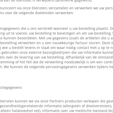
rvan de identiteit is verwijderd (anonieme gegevens).
uniceert via onze Diensten, verzamelen en verwerken we uw pers
ns voor de volgende doeleinden verwerken:
nsgegevens die u ons verstrekt wanneer u uw bestelling plaatst.
ing uit te voeren, uw bestelling te bevestigen en om uw bestelling,
 te kunnen beoordelen. Met uw gegevens (zoals de artikelen die u
bestelling verwerken en u een nauwkeurige factuur sturen. Deze in
ij wie u bestelt tevens in staat om waar nodig contact met u op t
m gebruiken onze externe bezorgbedrijven die uw informatie kunn
tes over de levering van uw bestelling. Afhankelijk van de omsta
emming of het feit dat de verwerking noodzakelijk is om een contr
t. We kunnen de volgende persoonsgegevens verwerken tijdens he
actiegegevens
Diensten kunnen we via onze Partners producten verkopen die ge
gezondheidsgerelateerde informatie (allergieën of dieetvereisten),
 u alleen halalvoedsel eet), informatie over uw medische toestand (b