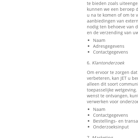
te bieden zoals uiteeng
kunnen we een beroep do
u na te komen of om te v
aanbiedingen van exter
nodig ten behoeve van d
en de verzending van uw
Naam
Adresgegevens
Contactgegevens
6.
Klantonderzoek
Om ervoor te zorgen dat
verbeteren, kan JET u b
alleen dit soort communi
toepasselijke wetgeving.
wenst te ontvangen, kun
verwerken voor onderzo
Naam
Contactgegevens
Bestellings- en trans
Onderzoeksinput
7.
Marketing