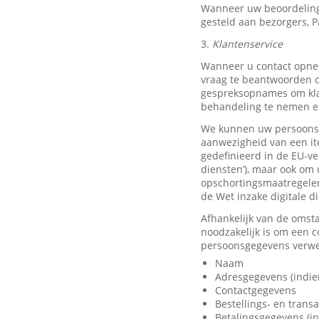
Wanneer uw beoordeling
gesteld aan bezorgers, P
3.
Klantenservice
Wanneer u contact opnee
vraag te beantwoorden o
gespreksopnames om klan
behandeling te nemen en
We kunnen uw persoonsge
aanwezigheid van een it
gedefinieerd in de EU-ve
diensten’), maar ook om 
opschortingsmaatregelen
de Wet inzake digitale d
Afhankelijk van de omst
noodzakelijk is om een 
persoonsgegevens verwer
Naam
Adresgegevens (indie
Contactgegevens
Bestellings- en trans
Betalingsgegevens (in