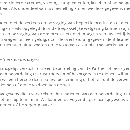
medicineerde crèmes, voedingssupplementen, kruiden of homeopat
heid. Als onderdeel van uw bestelling zullen we deze gegevens 
n.
den met de verkoop en bezorging van beperkte producten of dien
tingen zoals opgelegd door de toepasselijke wetgeving kunnen wij v
p en bezorging van deze producten, met inbegrip van uw leeftijds-
 u vragen om een geldig, door de overheid uitgegeven identificati
z’n Diensten uit te voeren en te voltooien als u niet meewerkt aan d
rtners en bezorgers
u mogelijk verzocht om een beoordeling van de Partner of bezorge
en beoordeling over Partners en/of bezorgers in te dienen. Afhank
e een beroep doen op uw toestemming of het feit dat de verwerk
e komen of om te voldoen aan de wet.
sgegevens die u verstrekt bij het indienen van een beoordeling. 
 met ons op te nemen. We kunnen de volgende persoonsgegevens 
ner en/of bezorger plaatst: